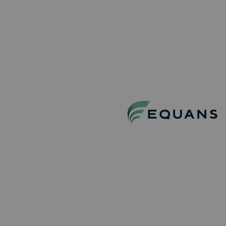
Techniciens
Permanent
Full-Time
Equans
Trouver un job
La vie chez Equans
Processus de recrutement