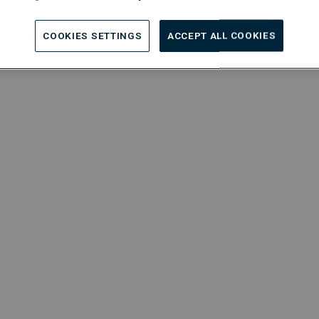
POUVIEZ
INTÉGRE
COOKIES SETTINGS
ACCEPT ALL COOKIES
PORT
?
onnelle
Evoluez à votre rythm
roit indispensable des
L’apprentissage fait partie
acilitent les opérations
pour renforcer votre exper
ns Belux, c’est rejoindre
 sont des valeurs
Grâce à la mobilité intern
découvrir de nouveaux méti
internationale
vous offre ég
et d’enrichir votre expérie