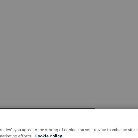
 afstemming waar nodig met collega’s
werk
erd bij Equans?
pleiding en ervaring
lijkheden
ng
ookies”, you agree to the storing of cookies on your device to enhance site n
 marketing efforts.
Cookie Policy