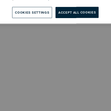
antiegeld, premies (shift/wacht/…)
COOKIES SETTINGS
ACCEPT ALL COOKIES
 reizen …)
 Tiziano
 rekruteren van HVAC-profielen help ik jou graag bij het vind