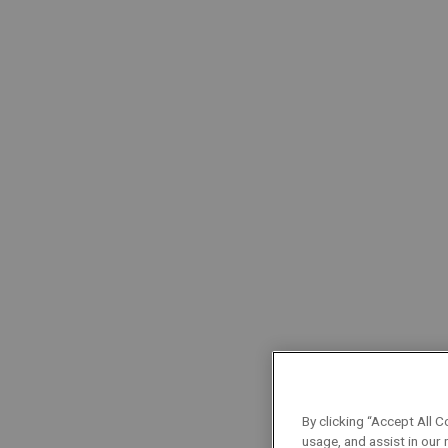
een georganiseerde manier van werken met
aandacht voor veiligheid in het dagelijkse 
een rijbewijs B
Wat als jij Service Koeltechnieker w
Dit betekent voor jou:
een marktconform salaris in lijn met jouw o
interessante opleidings- en doorgroeimoge
groepsverzekering, hospitalisatieverzekeri
By clicking “Accept All C
usage, and assist in our